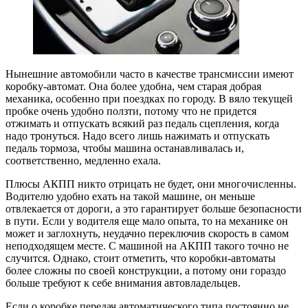
Нынешние автомобили часто в качестве трансмиссии имеют
коробку-автомат. Она более удобна, чем старая добрая
механика, особенно при поездках по городу. В вяло текущей
пробке очень удобно ползти, потому что не придется
отжимать и отпускать всякий раз педаль сцепления, когда
надо тронуться. Надо всего лишь нажимать и отпускать
педаль тормоза, чтобы машина останавливалась и,
соответственно, медленно ехала.
Плюсы АКПП никто отрицать не будет, они многочисленны.
Водителю удобно ехать на такой машине, он меньше
отвлекается от дороги, а это гарантирует больше безопасности
в пути. Если у водителя еще мало опыта, то на механике он
может и заглохнуть, неудачно переключив скорость в самом
неподходящем месте. С машиной на АКПП такого точно не
случится. Однако, стоит отметить, что коробки-автоматы
более сложны по своей конструкции, а потому они гораздо
больше требуют к себе внимания автовладельцев.
Если о коробке передач автоматического типа постоянно не