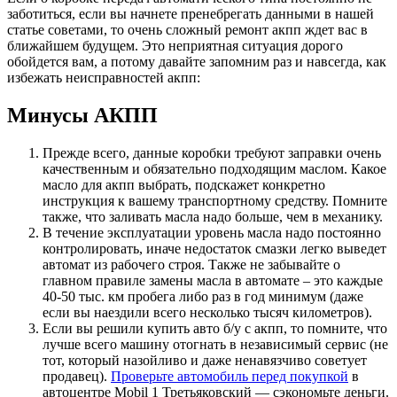
заботиться, если вы начнете пренебрегать данными в нашей
статье советами, то очень сложный ремонт акпп ждет вас в
ближайшем будущем. Это неприятная ситуация дорого
обойдется вам, а потому давайте запомним раз и навсегда, как
избежать неисправностей акпп:
Минусы АКПП
Прежде всего, данные коробки требуют заправки очень
качественным и обязательно подходящим маслом. Какое
масло для акпп выбрать, подскажет конкретно
инструкция к вашему транспортному средству. Помните
также, что заливать масла надо больше, чем в механику.
В течение эксплуатации уровень масла надо постоянно
контролировать, иначе недостаток смазки легко выведет
автомат из рабочего строя. Также не забывайте о
главном правиле замены масла в автомате – это каждые
40-50 тыс. км пробега либо раз в год минимум (даже
если вы наездили всего несколько тысяч километров).
Если вы решили купить авто б/у с акпп, то помните, что
лучше всего машину отогнать в независимый сервис (не
тот, который назойливо и даже ненавязчиво советует
продавец).
Проверьте автомобиль перед покупкой
в
автоцентре Mobil 1 Третьяковский — сэкономьте деньги.