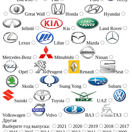
Great Wall
Honda
Hyundai
Infiniti
Kia
Land Rover
Lexus
Lifan
Mazda
Mercedes-Benz
Mitsubishi
Nissan
Opel
Peugeot
Renault
Seat
Skoda
Ssang Yong
Subaru
Suzuki
Toyota
UAZ
Volkswagen
Volvo
ВАЗ
ГАЗ
Другая
Выберите год выпуска:
2021
2020
2019
2018
2017