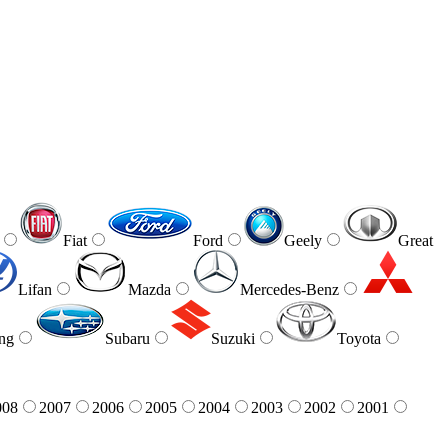
Fiat
Ford
Geely
Great
Lifan
Mazda
Mercedes-Benz
ng
Subaru
Suzuki
Toyota
008
2007
2006
2005
2004
2003
2002
2001