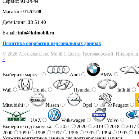
Сервис:
91-34-44
Магазин:
91-52-08
Детейлинг:
38-51-40
E-mail:
info@kdmobil.ru
Политика обработки персональных данных
© 2026 Автокомплекс Mobil 1 Центр Третьяковский. Информаци
×
Выберите марку:
Audi
BMW
Wall
Honda
Hyundai
Infiniti
Mitsubishi
Nissan
Opel
Peugeot
UAZ
Volkswagen
Volvo
Выберите год выпуска:
2021
2020
2019
2018
2017
2000
1999
1998
1997
1996
1995
1994
1993
19
Укажите контактные данные для подтверждения записи: