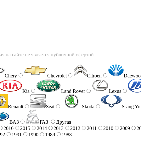
я на сайте не является публичной офертой.
Chery
Chevrolet
Citroen
Daewoo
Kia
Land Rover
Lexus
Renault
Seat
Skoda
Ssang Yo
ВАЗ
ГАЗ
Другая
2016
2015
2014
2013
2012
2011
2010
2009
2
92
1991
1990
1989
1988