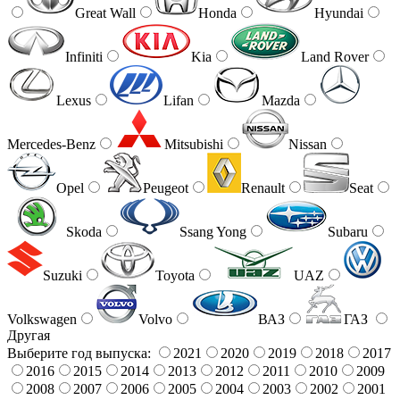
Great Wall
Honda
Hyundai
Infiniti
Kia
Land Rover
Lexus
Lifan
Mazda
Mercedes-Benz
Mitsubishi
Nissan
Opel
Peugeot
Renault
Seat
Skoda
Ssang Yong
Subaru
Suzuki
Toyota
UAZ
Volkswagen
Volvo
ВАЗ
ГАЗ
Другая
Выберите год выпуска:
2021
2020
2019
2018
2017
2016
2015
2014
2013
2012
2011
2010
2009
2008
2007
2006
2005
2004
2003
2002
2001