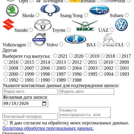
Opel
Peugeot
Renault
Seat
Skoda
Ssang Yong
Subaru
Suzuki
Toyota
UAZ
Volkswagen
Volvo
ВАЗ
ГАЗ
Другая
Выберите год выпуска:
2021
2020
2019
2018
2017
2016
2015
2014
2013
2012
2011
2010
2009
2008
2007
2006
2005
2004
2003
2002
2001
2000
1999
1998
1997
1996
1995
1994
1993
1992
1991
1990
1989
1988
Укажите контактные данные для подтверждения записи:
Желаемая дата записи
Я даю согласие на обработку моих персональных данных.
Политика обработки персональных данных.
Отправить