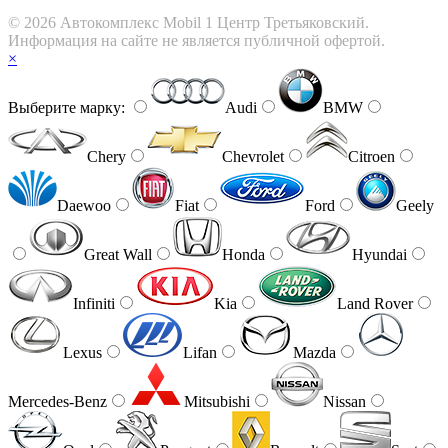
© 2026 Автокомплекс Mobil 1 Центр Третьяковский.
Информация на сайте не является публичной офертой.
×
Выберите марку:
Audi
BMW
Chery
Chevrolet
Citroen
Daewoo
Fiat
Ford
Geely
Great Wall
Honda
Hyundai
Infiniti
Kia
Land Rover
Lexus
Lifan
Mazda
Mercedes-Benz
Mitsubishi
Nissan