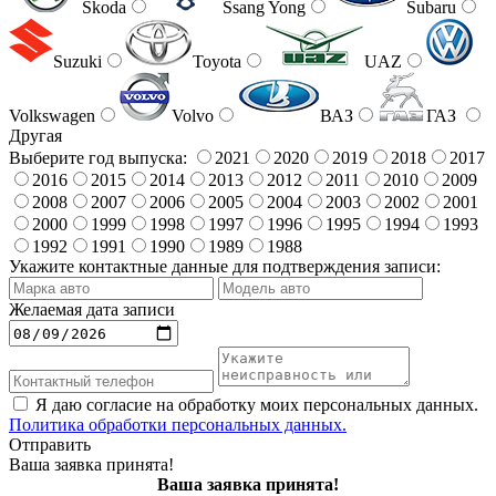
Skoda
Ssang Yong
Subaru
Suzuki
Toyota
UAZ
Volkswagen
Volvo
ВАЗ
ГАЗ
Другая
Выберите год выпуска:
2021
2020
2019
2018
2017
2016
2015
2014
2013
2012
2011
2010
2009
2008
2007
2006
2005
2004
2003
2002
2001
2000
1999
1998
1997
1996
1995
1994
1993
1992
1991
1990
1989
1988
Укажите контактные данные для подтверждения записи:
Желаемая дата записи
Я даю согласие на обработку моих персональных данных.
Политика обработки персональных данных.
Отправить
Ваша заявка принята!
Ваша заявка принята!