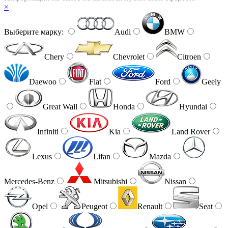
×
Выберите марку:
Audi
BMW
Chery
Chevrolet
Citroen
Daewoo
Fiat
Ford
Geely
Great Wall
Honda
Hyundai
Infiniti
Kia
Land Rover
Lexus
Lifan
Mazda
Mercedes-Benz
Mitsubishi
Nissan
Opel
Peugeot
Renault
Seat