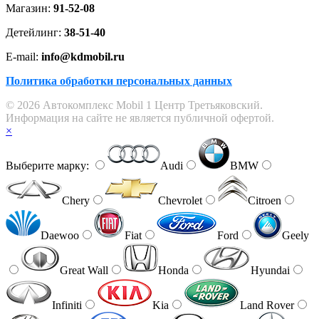
Магазин:
91-52-08
Детейлинг:
38-51-40
E-mail:
info@kdmobil.ru
Политика обработки персональных данных
© 2026 Автокомплекс Mobil 1 Центр Третьяковский.
Информация на сайте не является публичной офертой.
×
Выберите марку:
Audi
BMW
Chery
Chevrolet
Citroen
Daewoo
Fiat
Ford
Geely
Great Wall
Honda
Hyundai
Infiniti
Kia
Land Rover