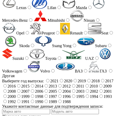
Lexus
Lifan
Mazda
Mercedes-Benz
Mitsubishi
Nissan
Opel
Peugeot
Renault
Seat
Skoda
Ssang Yong
Subaru
Suzuki
Toyota
UAZ
Volkswagen
Volvo
ВАЗ
ГАЗ
Другая
Выберите год выпуска:
2021
2020
2019
2018
2017
2016
2015
2014
2013
2012
2011
2010
2009
2008
2007
2006
2005
2004
2003
2002
2001
2000
1999
1998
1997
1996
1995
1994
1993
1992
1991
1990
1989
1988
Укажите контактные данные для подтверждения записи: