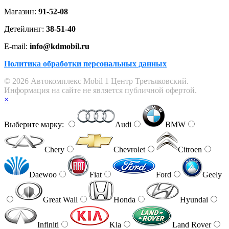
Магазин:
91-52-08
Детейлинг:
38-51-40
E-mail:
info@kdmobil.ru
Политика обработки персональных данных
© 2026 Автокомплекс Mobil 1 Центр Третьяковский.
Информация на сайте не является публичной офертой.
×
Выберите марку:
Audi
BMW
Chery
Chevrolet
Citroen
Daewoo
Fiat
Ford
Geely
Great Wall
Honda
Hyundai
Infiniti
Kia
Land Rover