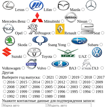
Lexus
Lifan
Mazda
Mercedes-Benz
Mitsubishi
Nissan
Opel
Peugeot
Renault
Seat
Skoda
Ssang Yong
Subaru
Suzuki
Toyota
UAZ
Volkswagen
Volvo
ВАЗ
ГАЗ
Другая
Выберите год выпуска:
2021
2020
2019
2018
2017
2016
2015
2014
2013
2012
2011
2010
2009
2008
2007
2006
2005
2004
2003
2002
2001
2000
1999
1998
1997
1996
1995
1994
1993
1992
1991
1990
1989
1988
Укажите контактные данные для подтверждения записи: