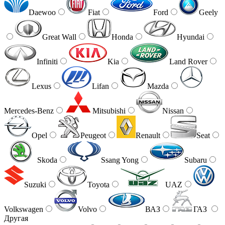
Daewoo
Fiat
Ford
Geely
Great Wall
Honda
Hyundai
Infiniti
Kia
Land Rover
Lexus
Lifan
Mazda
Mercedes-Benz
Mitsubishi
Nissan
Opel
Peugeot
Renault
Seat
Skoda
Ssang Yong
Subaru
Suzuki
Toyota
UAZ
Volkswagen
Volvo
ВАЗ
ГАЗ
Другая