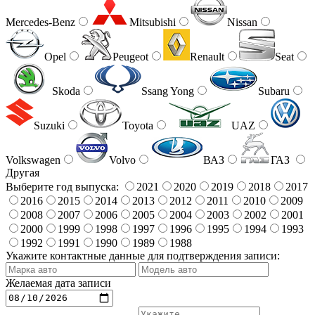
Mercedes-Benz
Mitsubishi
Nissan
Opel
Peugeot
Renault
Seat
Skoda
Ssang Yong
Subaru
Suzuki
Toyota
UAZ
Volkswagen
Volvo
ВАЗ
ГАЗ
Другая
Выберите год выпуска:
2021
2020
2019
2018
2017
2016
2015
2014
2013
2012
2011
2010
2009
2008
2007
2006
2005
2004
2003
2002
2001
2000
1999
1998
1997
1996
1995
1994
1993
1992
1991
1990
1989
1988
Укажите контактные данные для подтверждения записи:
Желаемая дата записи