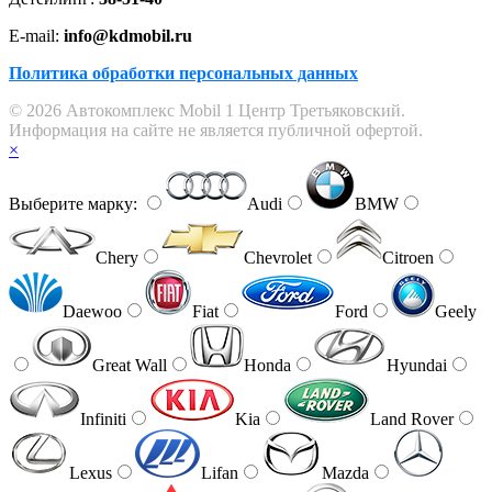
E-mail:
info@kdmobil.ru
Политика обработки персональных данных
© 2026 Автокомплекс Mobil 1 Центр Третьяковский.
Информация на сайте не является публичной офертой.
×
Выберите марку:
Audi
BMW
Chery
Chevrolet
Citroen
Daewoo
Fiat
Ford
Geely
Great Wall
Honda
Hyundai
Infiniti
Kia
Land Rover
Lexus
Lifan
Mazda